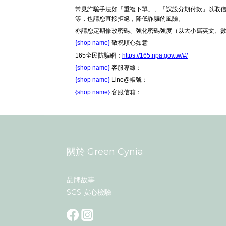
常見詐騙手法如「重複下單」、「誤設分期付款」以取信
等，也請您直接拒絕，降低詐騙的風險。
亦請您定期修改密碼、強化密碼強度（以大小寫英文、
{shop name}
敬祝順心如意
165全民防騙網：
https://165.npa.gov.tw/#/
{shop name}
客服專線：
{shop name}
Line@帳號：
{shop name}
客服信箱：
關於 Green Cynia
品牌故事
SGS 安心檢驗