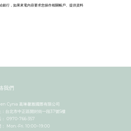
電給銀行，如果來電內容要求您操作相關帳戶、提供資料
絡我們
een Cynia 葛琳馨雅國際有限公司
址：台北市中正區開封街一段37號5樓
： 0970-766-357
 Mon.-Fri. 10:00~19:00