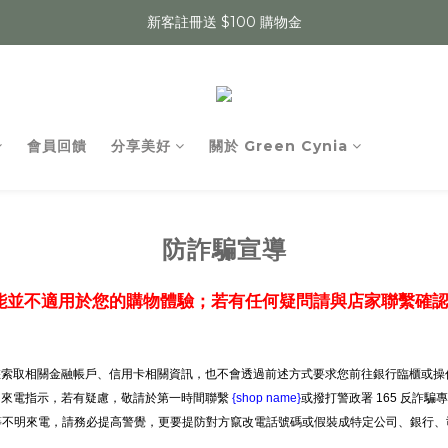
新客註冊送 $100 購物金
會員回饋
分享美好
關於 Green Cynia
防詐騙宣導
能並不適用於您的購物體驗；若有任何疑問請與店家聯繫確
索取相關金融帳戶、信用卡相關資訊，也不會透過前述方式要求您前往銀行臨櫃或操作
明來電指示，若有疑慮，敬請於第一時間聯繫
{shop name}
或撥打警政署 165 反詐騙
」等不明來電，請務必提高警覺，更要提防對方竄改電話號碼或假裝成特定公司、銀行、