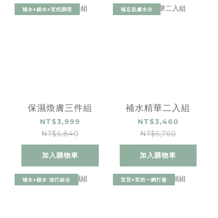
補水+鎖水+荳疤調理
補足肌膚水分
保濕煥膚三件組
補水精華二入組
NT$3,999
NT$3,460
NT$6,840
NT$5,760
加入購物車
加入購物車
補水+鎖水 強打組合
荳荳+荳疤一網打盡