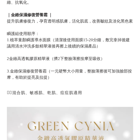
緻、抗氧化。
｜金緻保濕修復營養霜 ｜
提升肌膚修復力，孕育透明感肌膚，活化肌底，改善皺紋及淡化黑色素
瞬護組使用順序：
1.植萃童顏瞬護導水面膜（清潔後使用面膜15-20分鐘，敷完拿掉後建
議用清水沖洗多餘精華液後再擦上後續的保濕產品）
2金緻高透氧膠原精華液（擠2下整臉薄擦按摩至吸收）
3.金緻保濕修復營養霜（一元硬幣大小用量，整臉薄擦後可加強臉部按
摩，有助於提亮及拉提）
👌🏼混合肌、敏感肌、乾肌、痘痘肌適用