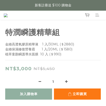
新客註冊送 $100 購物金
特潤瞬護精華組
金緻高透氧膠原精華液    1 入/30ML (＄2880)
金緻保濕修復營養霜       1 入/20ML (＄1580)
植萃童顏瞬護導水面膜  10 入 (＄990)
NT$3,000
NT$5,450
加入購物車
立即購買