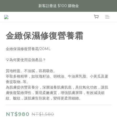
新客註冊送 $100 購物金
金緻保濕修復營養霜
金緻保濕修復營養霜/20ML
💡為何要使用這個產品？
質地輕盈、不油膩，容易吸收。
萃取多種精華，如玫瑰籽油、胡桃油、牛油果乳脂、小黃瓜及蘆
薈提取物...等。
為肌膚提供豐富養分，深層滋養肌膚肌底，具抗氧化功效，讓肌
膚恢復緊緻彈性，重現柔嫩膚質，增強肌膚屏障，有效減淡細
紋、皺紋，讓肌膚告別衰老，變得更柔滑細緻。
NT$980
NT$1,580