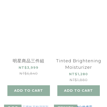
明星商品三件組
Tinted Brightening
Moisturizer
NT$3,999
NT$6,840
NT$1,280
NT$1,880
ADD TO CART
ADD TO CART